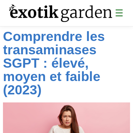
☰
Comprendre les
SANTÉ
transaminases
Digestion
Articulations
SGPT : élevé,
Analyses sanguines
moyen et faible
Sommeil & CBD
(2023)
Cardiovasculaire
Collagène & anti-âge
Divers santé
MINCEUR