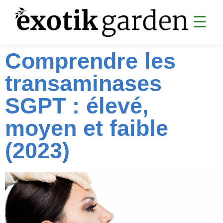
☰
Comprendre les
SANTÉ
transaminases
Digestion
Articulations
SGPT : élevé,
Analyses sanguines
moyen et faible
Sommeil & CBD
(2023)
Cardiovasculaire
Collagène & anti-âge
Divers santé
MINCEUR