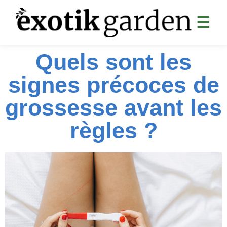
☰
Quels sont les
SANTÉ
signes précoces de
Digestion
Articulations
grossesse avant les
Analyses sanguines
règles ?
Sommeil & CBD
Cardiovasculaire
Collagène & anti-âge
Divers santé
MINCEUR