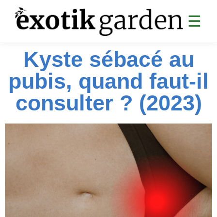
☰
Kyste sébacé au
SANTÉ
pubis, quand faut-il
Digestion
Articulations
consulter ? (2023)
Analyses sanguines
Sommeil & CBD
Cardiovasculaire
Collagène & anti-âge
Divers santé
MINCEUR