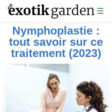
☰
Nymphoplastie :
SANTÉ
tout savoir sur ce
Digestion
Articulations
traitement (2023)
Analyses sanguines
Sommeil & CBD
Cardiovasculaire
Collagène & anti-âge
Divers santé
MINCEUR