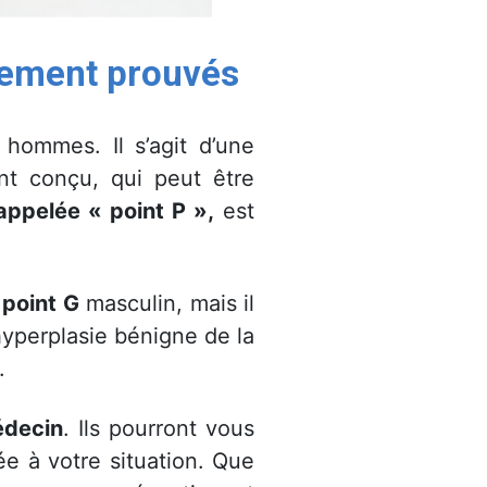
quement prou
vés
hommes. Il s’agit d’une
ent conçu, qui peut être
appelée « point P »,
est
 point G
masculin, mais il
hyperplasie bénigne de la
.
édecin
. Ils pourront vous
ée à votre situation. Que