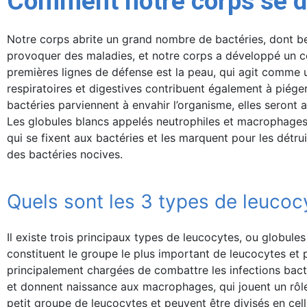
Comment notre corps se dé
Notre corps abrite un grand nombre de bactéries, dont be
provoquer des maladies, et notre corps a développé un c
premières lignes de défense est la peau, qui agit comme 
respiratoires et digestives contribuent également à piéger 
bactéries parviennent à envahir l’organisme, elles seront a
Les globules blancs appelés neutrophiles et macrophages e
qui se fixent aux bactéries et les marquent pour les dét
des bactéries nocives.
Quels sont les 3 types de leucoc
Il existe trois principaux types de leucocytes, ou globule
constituent le groupe le plus important de leucocytes et p
principalement chargées de combattre les infections bac
et donnent naissance aux macrophages, qui jouent un rôle 
petit groupe de leucocytes et peuvent être divisés en cellu