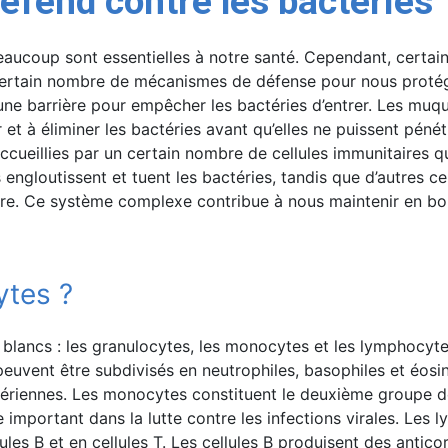
fend contre les bactéries 
aucoup sont essentielles à notre santé. Cependant, certai
ertain nombre de mécanismes de défense pour nous protége
une barrière pour empêcher les bactéries d’entrer. Les muqu
et à éliminer les bactéries avant qu’elles ne puissent pénét
ccueillies par un certain nombre de cellules immunitaires qui
ngloutissent et tuent les bactéries, tandis que d’autres ce
ruire. Ce système complexe contribue à nous maintenir en b
ytes ?
s blancs : les granulocytes, les monocytes et les lymphocyt
euvent être subdivisés en neutrophiles, basophiles et éosin
tériennes. Les monocytes constituent le deuxième groupe d
important dans la lutte contre les infections virales. Les 
les B et en cellules T. Les cellules B produisent des anticor