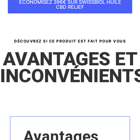
ÉCONOMISEZ 396€ SUR SWISSBIOL HUILE
CBD RELIEF
DÉCOUVREZ SI CE PRODUIT EST FAIT POUR VOUS
AVANTAGES ET
INCONVÉNIENT
Avantages