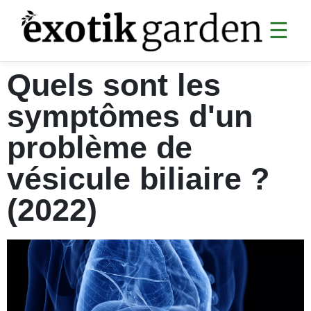
☰
Quels sont les
SANTÉ
symptômes d'un
Digestion
Articulations
problème de
Analyses sanguines
vésicule biliaire ?
Sommeil & CBD
(2022)
Cardiovasculaire
Collagène & anti-âge
Divers santé
MINCEUR