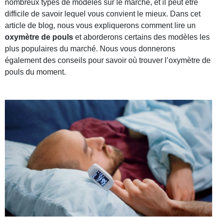
nombreux types de modèles sur le marché, et il peut être
MASCULINE
difficile de savoir lequel vous convient le mieux. Dans cet
FÉMININE
article de blog, nous vous expliquerons comment lire un
oxymètre de pouls
et aborderons certains des modèles les
BEAUTÉ
plus populaires du marché. Nous vous donnerons
également des conseils pour savoir où trouver l’oxymètre de
JARDIN
pouls du moment.
TOUS NOS ARTICLES